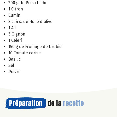
200 g de Pois chiche
1 Citron
Cumin
2 c. à s. de Huile d'olive
1 Ail
3 Oignon
1 Céleri
150 g de Fromage de brebis
10 Tomate cerise
Basilic
Sel
Poivre
Préparation
de la
recette