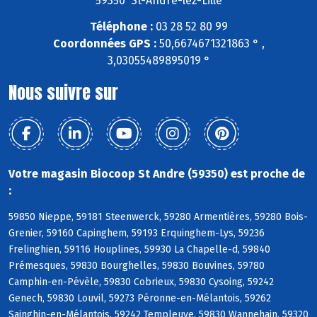
59350 St-André-lez-Lille
Téléphone :
03 28 52 80 99
Coordonnées GPS :
50,6674671321863 ° ,
3,03055489895019 °
Nous suivre sur
Votre magasin Biocoop St Andre (59350) est proche de
:
59850 Nieppe, 59181 Steenwerck, 59280 Armentières, 59280 Bois-
Grenier, 59160 Capinghem, 59193 Erquinghem-Lys, 59236
Frelinghien, 59116 Houplines, 59930 La Chapelle-d, 59840
Prémesques, 59830 Bourghelles, 59830 Bouvines, 59780
Camphin-en-Pévèle, 59830 Cobrieux, 59830 Cysoing, 59242
Genech, 59830 Louvil, 59273 Péronne-en-Mélantois, 59262
Sainghin-en-Mélantois, 59242 Templeuve, 59830 Wannehain, 59320