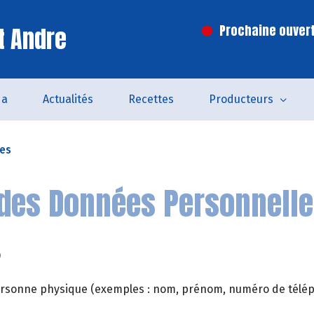
t Andre
Prochaine ouvert
da
Actualités
Recettes
Producteurs
les
des Données Personnell
?
 personne physique (exemples : nom, prénom, numéro de télépho