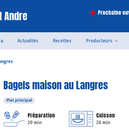
t Andre
Prochaine ouv
da
Actualités
Recettes
Producteurs
angres
Bagels maison au Langres
Plat principal
Préparation
Cuisson
20 min
20 min