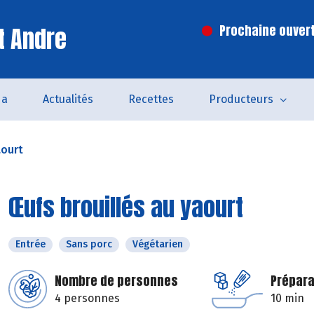
t Andre
Prochaine ouvert
da
Actualités
Recettes
Producteurs
aourt
Œufs brouillés au yaourt
Entrée
Sans porc
Végétarien
Nombre de personnes
Prépara
4 personnes
10 min