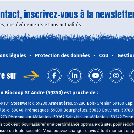
tact, inscrivez-vous à la newsletter
fres, nos événements et nos actualités.
ons légales
Protection des données
CGU
Gestio
re sur
n Biocoop St Andre (59350) est proche de :
59181 Steenwerck, 59280 Armentières, 59280 Bois-Grenier, 59160 Capi
lle-d, 59840 Prémesques, 59830 Bourghelles, 59830 Bouvines, 59780 
59273 Péronne-en-Mélantois, 59262 Sainghin-en-Mélantois, 59242 Tem
ntes, 59136 Wavrin, 59249 Aubers, 59134 Fournes-en-Weppes, 59249 F
es cookies : pour assurer une performance optimale du site, pour récolter
isée en toute sécurité. Vous pouvez changer d'avis à tout moment en 