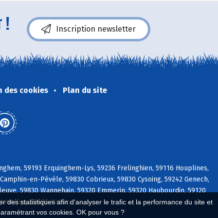
 !
Inscription newsletter
n des cookies
Plan du site
nghem, 59193 Erquinghem-Lys, 59236 Frelinghien, 59116 Houplines,
Camphin-en-Pévèle, 59830 Cobrieux, 59830 Cysoing, 59242 Genech,
pleuve, 59830 Wannehain, 59320 Emmerin, 59320 Haubourdin, 59120
romelles, 59496 Hantay
 des statistiques afin d'analyser le trafic et la performance du site et
paramétrant vos cookies. OK pour vous ?