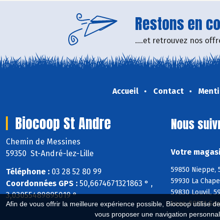
Restons en con
....et retrouvez nos of
Accueil
Contact
Menti
Biocoop St Andre
Nous suiv
Chemin de Messines
Votre magasi
59350 St-André-lez-Lille
59850 Nieppe, 
Téléphone :
03 28 52 80 99
59930 La Chape
Coordonnées GPS :
50,6674671321863 ° ,
59830 Louvil, 
3,03055489895019 °
Loos, 59211 Sa
Afin de vous offrir la meilleure expérience possible, Biocoop utilise d
vous proposer une navigation personnal