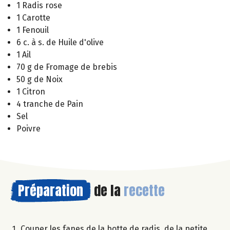
1 Radis rose
1 Carotte
1 Fenouil
6 c. à s. de Huile d'olive
1 Ail
70 g de Fromage de brebis
50 g de Noix
1 Citron
4 tranche de Pain
Sel
Poivre
Préparation
de la
recette
Couper les fanes de la botte de radis, de la petite