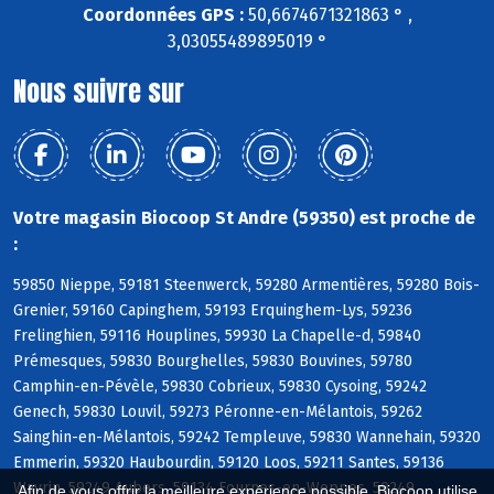
Coordonnées GPS :
50,6674671321863 ° ,
3,03055489895019 °
Nous suivre sur
Votre magasin Biocoop St Andre (59350) est proche de
:
59850 Nieppe, 59181 Steenwerck, 59280 Armentières, 59280 Bois-
Grenier, 59160 Capinghem, 59193 Erquinghem-Lys, 59236
Frelinghien, 59116 Houplines, 59930 La Chapelle-d, 59840
Prémesques, 59830 Bourghelles, 59830 Bouvines, 59780
Camphin-en-Pévèle, 59830 Cobrieux, 59830 Cysoing, 59242
Genech, 59830 Louvil, 59273 Péronne-en-Mélantois, 59262
Sainghin-en-Mélantois, 59242 Templeuve, 59830 Wannehain, 59320
Emmerin, 59320 Haubourdin, 59120 Loos, 59211 Santes, 59136
Wavrin, 59249 Aubers, 59134 Fournes-en-Weppes, 59249
Afin de vous offrir la meilleure expérience possible, Biocoop utilise