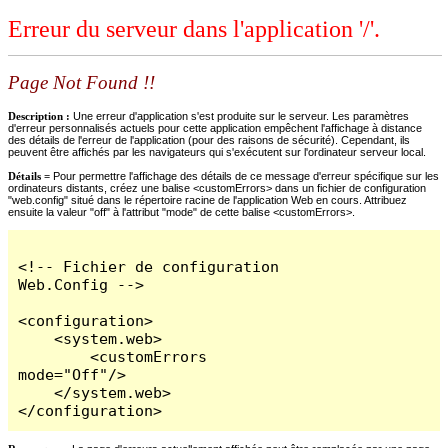
Erreur du serveur dans l'application '/'.
Page Not Found !!
Description :
Une erreur d'application s'est produite sur le serveur. Les paramètres
d'erreur personnalisés actuels pour cette application empêchent l'affichage à distance
des détails de l'erreur de l'application (pour des raisons de sécurité). Cependant, ils
peuvent être affichés par les navigateurs qui s'exécutent sur l'ordinateur serveur local.
Détails =
Pour permettre l'affichage des détails de ce message d'erreur spécifique sur les
ordinateurs distants, créez une balise <customErrors> dans un fichier de configuration
"web.config" situé dans le répertoire racine de l'application Web en cours. Attribuez
ensuite la valeur "off" à l'attribut "mode" de cette balise <customErrors>.
<!-- Fichier de configuration 
Web.Config -->

<configuration>

    <system.web>

        <customErrors 
mode="Off"/>

    </system.web>

</configuration>