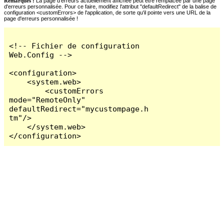
Remarques :
La page d'erreurs actuellement affichée peut être remplacée par une page
d'erreurs personnalisée. Pour ce faire, modifiez l'attribut "defaultRedirect" de la balise de
configuration <customErrors> de l'application, de sorte qu'il pointe vers une URL de la
page d'erreurs personnalisée !
<!-- Fichier de configuration 
Web.Config -->

<configuration>

    <system.web>

        <customErrors 
mode="RemoteOnly" 
defaultRedirect="mycustompage.h
tm"/>

    </system.web>

</configuration>