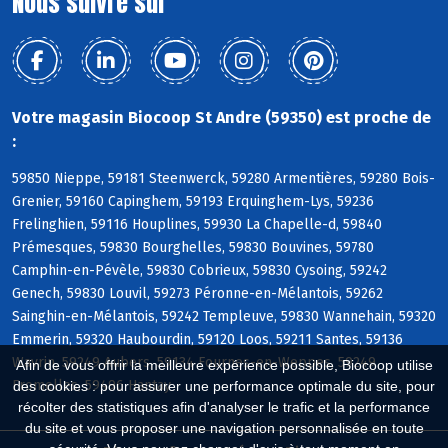
Nous suivre sur
Votre magasin Biocoop St Andre (59350) est proche de
:
59850 Nieppe, 59181 Steenwerck, 59280 Armentières, 59280 Bois-
Grenier, 59160 Capinghem, 59193 Erquinghem-Lys, 59236
Frelinghien, 59116 Houplines, 59930 La Chapelle-d, 59840
Prémesques, 59830 Bourghelles, 59830 Bouvines, 59780
Camphin-en-Pévèle, 59830 Cobrieux, 59830 Cysoing, 59242
Genech, 59830 Louvil, 59273 Péronne-en-Mélantois, 59262
Sainghin-en-Mélantois, 59242 Templeuve, 59830 Wannehain, 59320
Emmerin, 59320 Haubourdin, 59120 Loos, 59211 Santes, 59136
Wavrin, 59249 Aubers, 59134 Fournes-en-Weppes, 59249
Afin de vous offrir la meilleure expérience possible, Biocoop utilise
Fromelles, 59496 Hantay
des cookies : pour assurer une performance optimale du site, pour
récolter des statistiques afin d'analyser le trafic et la performance
du site et vous proposer une navigation personnalisée en toute