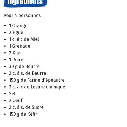
Ingrédients
Pour 4 personnes
1 Orange
2 Figue
1 c. à c de Miel
1 Grenade
2 Kiwi
1 Poire
30 g de Beurre
2 c. à s. de Beurre
150 g de Farine d'épeautre
3 c. à c de Levure chimique
Sel
2 Oeuf
2 c. à s. de Sucre
150 g de Kéfir