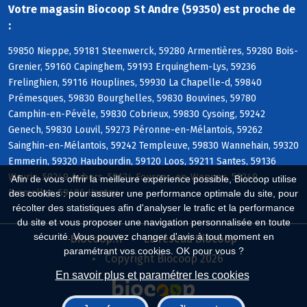
Votre magasin Biocoop St Andre (59350) est proche de
:
59850 Nieppe, 59181 Steenwerck, 59280 Armentières, 59280 Bois-
Grenier, 59160 Capinghem, 59193 Erquinghem-Lys, 59236
Frelinghien, 59116 Houplines, 59930 La Chapelle-d, 59840
Prémesques, 59830 Bourghelles, 59830 Bouvines, 59780
Camphin-en-Pévèle, 59830 Cobrieux, 59830 Cysoing, 59242
Genech, 59830 Louvil, 59273 Péronne-en-Mélantois, 59262
Sainghin-en-Mélantois, 59242 Templeuve, 59830 Wannehain, 59320
Emmerin, 59320 Haubourdin, 59120 Loos, 59211 Santes, 59136
Wavrin, 59249 Aubers, 59134 Fournes-en-Weppes, 59249
Afin de vous offrir la meilleure expérience possible, Biocoop utilise
Fromelles, 59496 Hantay
des cookies : pour assurer une performance optimale du site, pour
récolter des statistiques afin d'analyser le trafic et la performance
du site et vous proposer une navigation personnalisée en toute
sécurité. Vous pouvez changer d'avis à tout moment en
Biocoop.fr
Le réseau Biocoop
paramétrant vos cookies. OK pour vous ?
Copyright Biocoop 2026
En savoir plus et paramétrer les cookies