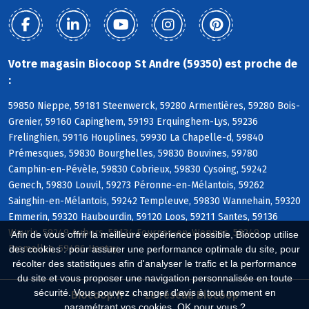
Votre magasin Biocoop St Andre (59350) est proche de
:
59850 Nieppe, 59181 Steenwerck, 59280 Armentières, 59280 Bois-
Grenier, 59160 Capinghem, 59193 Erquinghem-Lys, 59236
Frelinghien, 59116 Houplines, 59930 La Chapelle-d, 59840
Prémesques, 59830 Bourghelles, 59830 Bouvines, 59780
Camphin-en-Pévèle, 59830 Cobrieux, 59830 Cysoing, 59242
Genech, 59830 Louvil, 59273 Péronne-en-Mélantois, 59262
Sainghin-en-Mélantois, 59242 Templeuve, 59830 Wannehain, 59320
Emmerin, 59320 Haubourdin, 59120 Loos, 59211 Santes, 59136
Wavrin, 59249 Aubers, 59134 Fournes-en-Weppes, 59249
Afin de vous offrir la meilleure expérience possible, Biocoop utilise
Fromelles, 59496 Hantay
des cookies : pour assurer une performance optimale du site, pour
récolter des statistiques afin d'analyser le trafic et la performance
du site et vous proposer une navigation personnalisée en toute
sécurité. Vous pouvez changer d'avis à tout moment en
Biocoop.fr
Le réseau Biocoop
paramétrant vos cookies. OK pour vous ?