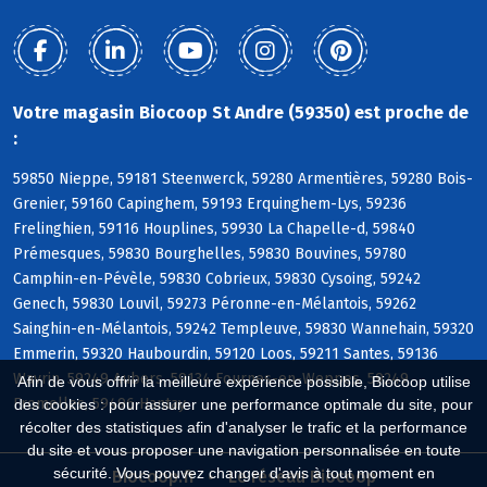
Votre magasin Biocoop St Andre (59350) est proche de
:
59850 Nieppe, 59181 Steenwerck, 59280 Armentières, 59280 Bois-
Grenier, 59160 Capinghem, 59193 Erquinghem-Lys, 59236
Frelinghien, 59116 Houplines, 59930 La Chapelle-d, 59840
Prémesques, 59830 Bourghelles, 59830 Bouvines, 59780
Camphin-en-Pévèle, 59830 Cobrieux, 59830 Cysoing, 59242
Genech, 59830 Louvil, 59273 Péronne-en-Mélantois, 59262
Sainghin-en-Mélantois, 59242 Templeuve, 59830 Wannehain, 59320
Emmerin, 59320 Haubourdin, 59120 Loos, 59211 Santes, 59136
Wavrin, 59249 Aubers, 59134 Fournes-en-Weppes, 59249
Afin de vous offrir la meilleure expérience possible, Biocoop utilise
Fromelles, 59496 Hantay
des cookies : pour assurer une performance optimale du site, pour
récolter des statistiques afin d'analyser le trafic et la performance
du site et vous proposer une navigation personnalisée en toute
sécurité. Vous pouvez changer d'avis à tout moment en
Biocoop.fr
Le réseau Biocoop