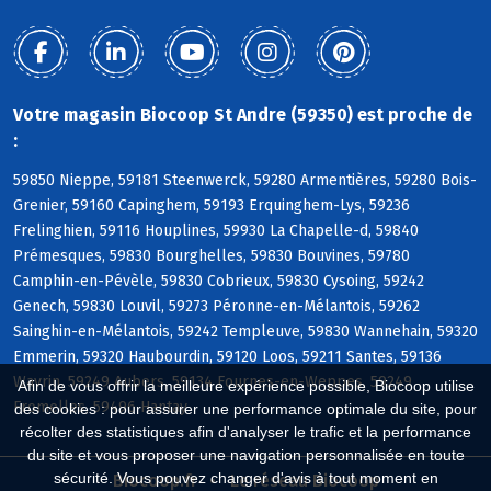
Votre magasin Biocoop St Andre (59350) est proche de
:
59850 Nieppe, 59181 Steenwerck, 59280 Armentières, 59280 Bois-
Grenier, 59160 Capinghem, 59193 Erquinghem-Lys, 59236
Frelinghien, 59116 Houplines, 59930 La Chapelle-d, 59840
Prémesques, 59830 Bourghelles, 59830 Bouvines, 59780
Camphin-en-Pévèle, 59830 Cobrieux, 59830 Cysoing, 59242
Genech, 59830 Louvil, 59273 Péronne-en-Mélantois, 59262
Sainghin-en-Mélantois, 59242 Templeuve, 59830 Wannehain, 59320
Emmerin, 59320 Haubourdin, 59120 Loos, 59211 Santes, 59136
Wavrin, 59249 Aubers, 59134 Fournes-en-Weppes, 59249
Afin de vous offrir la meilleure expérience possible, Biocoop utilise
Fromelles, 59496 Hantay
des cookies : pour assurer une performance optimale du site, pour
récolter des statistiques afin d'analyser le trafic et la performance
du site et vous proposer une navigation personnalisée en toute
sécurité. Vous pouvez changer d'avis à tout moment en
Biocoop.fr
Le réseau Biocoop