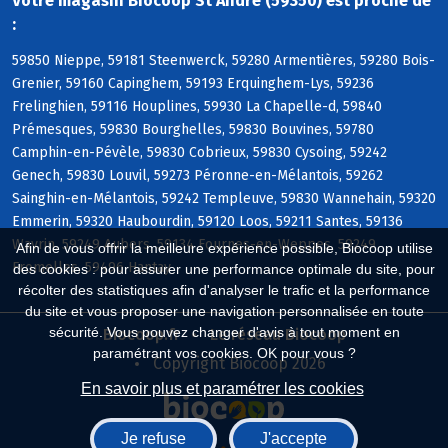
Votre magasin Biocoop St Andre (59350) est proche de
:
59850 Nieppe, 59181 Steenwerck, 59280 Armentières, 59280 Bois-
Grenier, 59160 Capinghem, 59193 Erquinghem-Lys, 59236
Frelinghien, 59116 Houplines, 59930 La Chapelle-d, 59840
Prémesques, 59830 Bourghelles, 59830 Bouvines, 59780
Camphin-en-Pévèle, 59830 Cobrieux, 59830 Cysoing, 59242
Genech, 59830 Louvil, 59273 Péronne-en-Mélantois, 59262
Sainghin-en-Mélantois, 59242 Templeuve, 59830 Wannehain, 59320
Emmerin, 59320 Haubourdin, 59120 Loos, 59211 Santes, 59136
Wavrin, 59249 Aubers, 59134 Fournes-en-Weppes, 59249
Afin de vous offrir la meilleure expérience possible, Biocoop utilise
Fromelles, 59496 Hantay
des cookies : pour assurer une performance optimale du site, pour
récolter des statistiques afin d'analyser le trafic et la performance
du site et vous proposer une navigation personnalisée en toute
sécurité. Vous pouvez changer d'avis à tout moment en
Biocoop.fr
Le réseau Biocoop
paramétrant vos cookies. OK pour vous ?
Copyright Biocoop 2026
En savoir plus et paramétrer les cookies
Je refuse
J'accepte