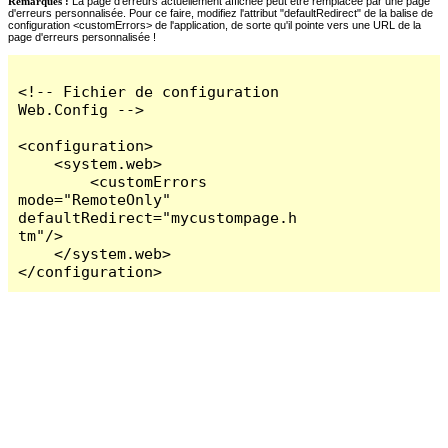
Remarques :
La page d'erreurs actuellement affichée peut être remplacée par une page
d'erreurs personnalisée. Pour ce faire, modifiez l'attribut "defaultRedirect" de la balise de
configuration <customErrors> de l'application, de sorte qu'il pointe vers une URL de la
page d'erreurs personnalisée !
<!-- Fichier de configuration 
Web.Config -->

<configuration>

    <system.web>

        <customErrors 
mode="RemoteOnly" 
defaultRedirect="mycustompage.h
tm"/>

    </system.web>

</configuration>