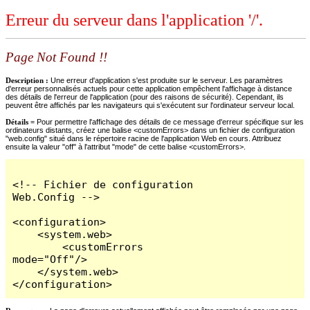
Erreur du serveur dans l'application '/'.
Page Not Found !!
Description :
Une erreur d'application s'est produite sur le serveur. Les paramètres
d'erreur personnalisés actuels pour cette application empêchent l'affichage à distance
des détails de l'erreur de l'application (pour des raisons de sécurité). Cependant, ils
peuvent être affichés par les navigateurs qui s'exécutent sur l'ordinateur serveur local.
Détails =
Pour permettre l'affichage des détails de ce message d'erreur spécifique sur les
ordinateurs distants, créez une balise <customErrors> dans un fichier de configuration
"web.config" situé dans le répertoire racine de l'application Web en cours. Attribuez
ensuite la valeur "off" à l'attribut "mode" de cette balise <customErrors>.
<!-- Fichier de configuration 
Web.Config -->

<configuration>

    <system.web>

        <customErrors 
mode="Off"/>

    </system.web>

</configuration>