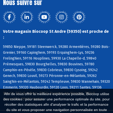
Nous suivre sur
Votre magasin Biocoop St Andre (59350) est proche de
:
59850 Nieppe, 59181 Steenwerck, 59280 Armentières, 59280 Bois-
Grenier, 59160 Capinghem, 59193 Erquinghem-Lys, 59236
Frelinghien, 59116 Houplines, 59930 La Chapelle-d, 59840
Prémesques, 59830 Bourghelles, 59830 Bouvines, 59780
Camphin-en-Pévèle, 59830 Cobrieux, 59830 Cysoing, 59242
Genech, 59830 Louvil, 59273 Péronne-en-Mélantois, 59262
Sainghin-en-Mélantois, 59242 Templeuve, 59830 Wannehain, 59320
Emmerin, 59320 Haubourdin, 59120 Loos, 59211 Santes, 59136
Wavrin, 59249 Aubers, 59134 Fournes-en-Weppes, 59249
Afin de vous offrir la meilleure expérience possible, Biocoop utilise
Fromelles, 59496 Hantay
des cookies : pour assurer une performance optimale du site, pour
récolter des statistiques afin d'analyser le trafic et la performance
du site et vous proposer une navigation personnalisée en toute