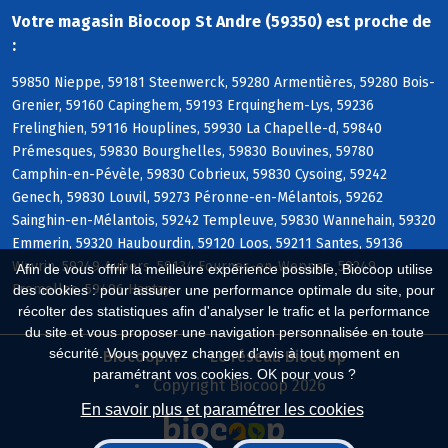
Votre magasin Biocoop St Andre (59350) est proche de
:
59850 Nieppe, 59181 Steenwerck, 59280 Armentières, 59280 Bois-
Grenier, 59160 Capinghem, 59193 Erquinghem-Lys, 59236
Frelinghien, 59116 Houplines, 59930 La Chapelle-d, 59840
Prémesques, 59830 Bourghelles, 59830 Bouvines, 59780
Camphin-en-Pévèle, 59830 Cobrieux, 59830 Cysoing, 59242
Genech, 59830 Louvil, 59273 Péronne-en-Mélantois, 59262
Sainghin-en-Mélantois, 59242 Templeuve, 59830 Wannehain, 59320
Emmerin, 59320 Haubourdin, 59120 Loos, 59211 Santes, 59136
Wavrin, 59249 Aubers, 59134 Fournes-en-Weppes, 59249
Afin de vous offrir la meilleure expérience possible, Biocoop utilise
Fromelles, 59496 Hantay
des cookies : pour assurer une performance optimale du site, pour
récolter des statistiques afin d'analyser le trafic et la performance
du site et vous proposer une navigation personnalisée en toute
sécurité. Vous pouvez changer d'avis à tout moment en
Biocoop.fr
Le réseau Biocoop
paramétrant vos cookies. OK pour vous ?
Copyright Biocoop 2026
En savoir plus et paramétrer les cookies