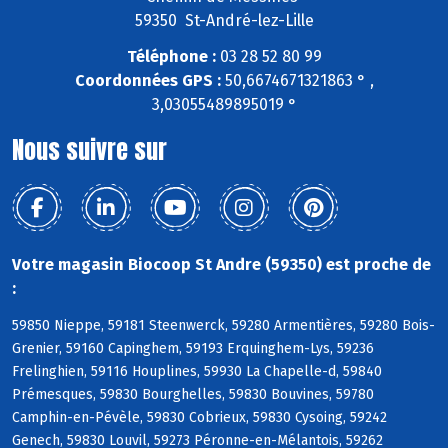
59350 St-André-lez-Lille
Téléphone :
03 28 52 80 99
Coordonnées GPS :
50,6674671321863 ° ,
3,03055489895019 °
Nous suivre sur
Votre magasin Biocoop St Andre (59350) est proche de
:
59850 Nieppe, 59181 Steenwerck, 59280 Armentières, 59280 Bois-
Grenier, 59160 Capinghem, 59193 Erquinghem-Lys, 59236
Frelinghien, 59116 Houplines, 59930 La Chapelle-d, 59840
Prémesques, 59830 Bourghelles, 59830 Bouvines, 59780
Camphin-en-Pévèle, 59830 Cobrieux, 59830 Cysoing, 59242
Genech, 59830 Louvil, 59273 Péronne-en-Mélantois, 59262