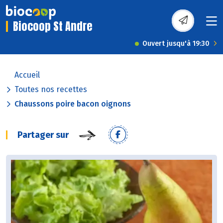
Biocoop St Andre
Ouvert jusqu'à 19:30
Accueil
Toutes nos recettes
Chaussons poire bacon oignons
Partager sur