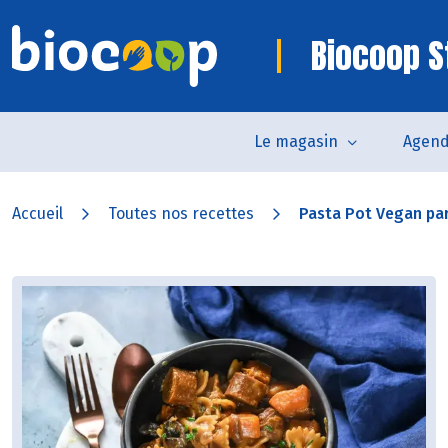
Biocoop S
Le magasin
Agen
Accueil
Toutes nos recettes
Pasta Pot Vegan pa