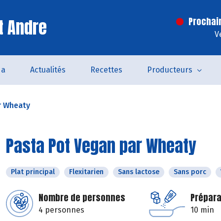
t Andre
Prochai
V
da
Actualités
Recettes
Producteurs
r Wheaty
Pasta Pot Vegan par Wheaty
Plat principal
Flexitarien
Sans lactose
Sans porc
Nombre de personnes
Prépara
4 personnes
10 min