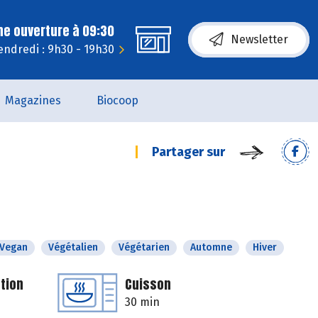
ne ouverture à 09:30
Newsletter
endredi : 9h30 - 19h30
Magazines
Biocoop
Partager sur
Vegan
Végétalien
Végétarien
Automne
Hiver
tion
Cuisson
30 min