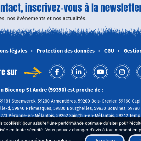
tact, inscrivez-vous à la newsletter
fres, nos événements et nos actualités.
ons légales
Protection des données
CGU
Gestio
re sur
n Biocoop St Andre (59350) est proche de :
59181 Steenwerck, 59280 Armentières, 59280 Bois-Grenier, 59160 Capi
lle-d, 59840 Prémesques, 59830 Bourghelles, 59830 Bouvines, 59780 
59273 Péronne-en-Mélantois, 59262 Sainghin-en-Mélantois, 59242 Tem
ntes, 59136 Wavrin, 59249 Aubers, 59134 Fournes-en-Weppes, 59249 F
es cookies : pour assurer une performance optimale du site, pour récolter
isée en toute sécurité. Vous pouvez changer d'avis à tout moment en 
r plus et paramétrer les cookies
Je refuse
J