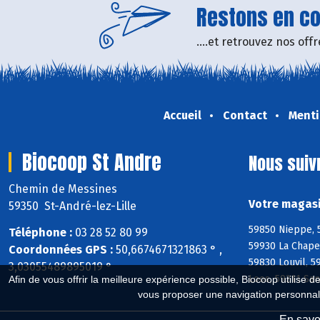
Restons en con
....et retrouvez nos of
Accueil
Contact
Menti
Biocoop St Andre
Nous suiv
Chemin de Messines
Votre magasi
59350 St-André-lez-Lille
59850 Nieppe, 
Téléphone :
03 28 52 80 99
59930 La Chape
Coordonnées GPS :
50,6674671321863 ° ,
59830 Louvil, 
3,03055489895019 °
Loos, 59211 Sa
Afin de vous offrir la meilleure expérience possible, Biocoop utilise d
vous proposer une navigation personnal
En savoi