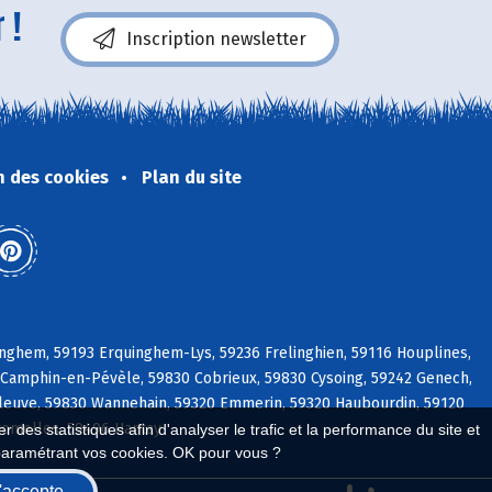
 !
Inscription newsletter
n des cookies
Plan du site
nghem, 59193 Erquinghem-Lys, 59236 Frelinghien, 59116 Houplines,
Camphin-en-Pévèle, 59830 Cobrieux, 59830 Cysoing, 59242 Genech,
pleuve, 59830 Wannehain, 59320 Emmerin, 59320 Haubourdin, 59120
romelles, 59496 Hantay
 des statistiques afin d'analyser le trafic et la performance du site et
paramétrant vos cookies. OK pour vous ?
'accepte