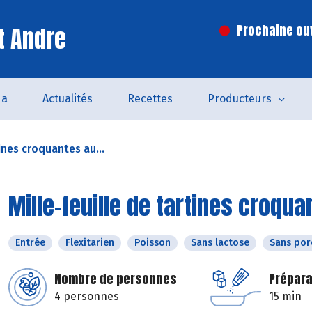
t Andre
Prochaine ouv
da
Actualités
Recettes
Producteurs
tines croquantes au...
Mille-feuille de tartines croq
Entrée
Flexitarien
Poisson
Sans lactose
Sans por
Nombre de personnes
Prépara
4 personnes
15 min