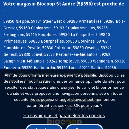
Votre magasin Biocoop St Andre (59350) est proche de
:
59850 Nieppe, 59181 Steenwerck, 59280 Armentières, 59280 Bois-
Grenier, 59160 Capinghem, 59193 Erquinghem-Lys, 59236
Frelinghien, 59116 Houplines, 59930 La Chapelle-d, 59840
Prémesques, 59830 Bourghelles, 59830 Bouvines, 59780
Camphin-en-Pévèle, 59830 Cobrieux, 59830 Cysoing, 59242
Genech, 59830 Louvil, 59273 Péronne-en-Mélantois, 59262
Sainghin-en-Mélantois, 59242 Templeuve, 59830 Wannehain, 59320
Emmerin, 59320 Haubourdin, 59120 Loos, 59211 Santes, 59136
Wavrin, 59249 Aubers, 59134 Fournes-en-Weppes, 59249
Afin de vous offrir la meilleure expérience possible, Biocoop utilise
Fromelles, 59496 Hantay
des cookies : pour assurer une performance optimale du site, pour
récolter des statistiques afin d'analyser le trafic et la performance
du site et vous proposer une navigation personnalisée en toute
sécurité. Vous pouvez changer d'avis à tout moment en
Biocoop.fr
Le réseau Biocoop
paramétrant vos cookies. OK pour vous ?
Copyright Biocoop 2026
En savoir plus et paramétrer les cookies