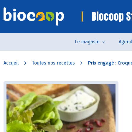
Biocoop S
Le magasin
Agen
Accueil
Toutes nos recettes
Prix engagé : Croqu