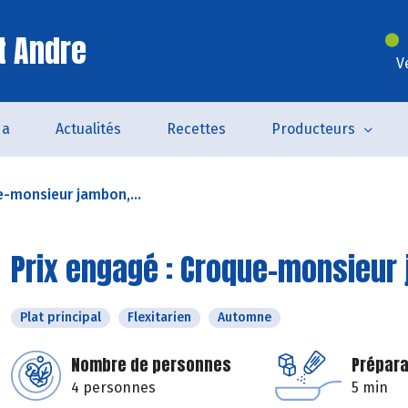
t Andre
V
da
Actualités
Recettes
Producteurs
e-monsieur jambon,...
Prix engagé : Croque-monsieur 
Plat principal
Flexitarien
Automne
Nombre de personnes
Prépara
4 personnes
5 min