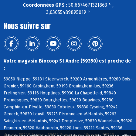
Coordonnées GPS :
50,6674671321863 ° ,
3,03055489895019 °
Nous suivre sur
Votre magasin Biocoop St Andre (59350) est proche de
:
59850 Nieppe, 59181 Steenwerck, 59280 Armentières, 59280 Bois-
Grenier, 59160 Capinghem, 59193 Erquinghem-Lys, 59236
Frelinghien, 59116 Houplines, 59930 La Chapelle-d, 59840
Prémesques, 59830 Bourghelles, 59830 Bouvines, 59780
Camphin-en-Pévèle, 59830 Cobrieux, 59830 Cysoing, 59242
Genech, 59830 Louvil, 59273 Péronne-en-Mélantois, 59262
Sainghin-en-Mélantois, 59242 Templeuve, 59830 Wannehain, 59320
Emmerin, 59320 Haubourdin, 59120 Loos, 59211 Santes, 59136
Wavrin, 59249 Aubers, 59134 Fournes-en-Weppes, 59249