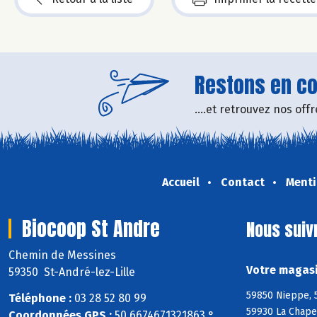
Restons en con
....et retrouvez nos of
Accueil
Contact
Menti
Biocoop St Andre
Nous suiv
Chemin de Messines
Votre magasi
59350 St-André-lez-Lille
59850 Nieppe, 
Téléphone :
03 28 52 80 99
59930 La Chape
Coordonnées GPS :
50,6674671321863 ° ,