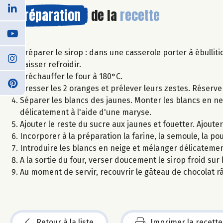
Préparation
de la
recette
Préparer le sirop : dans une casserole porter à ébulliti
Laisser refroidir.
Préchauffer le four à 180°C.
Presser les 2 oranges et prélever leurs zestes. Réserve
Séparer les blancs des jaunes. Monter les blancs en ne
délicatement à l'aide d'une maryse.
Ajouter le reste du sucre aux jaunes et fouetter. Ajoute
Incorporer à la préparation la farine, la semoule, la po
Introduire les blancs en neige et mélanger délicateme
A la sortie du four, verser doucement le sirop froid sur
Au moment de servir, recouvrir le gâteau de chocolat râ
Retour à la liste
Imprimer la recette