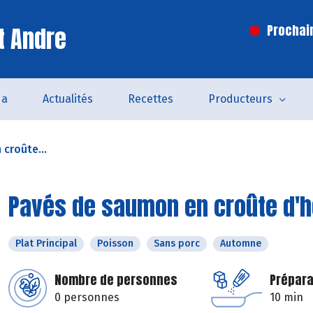
t Andre
Prochai
da
Actualités
Recettes
Producteurs
croûte...
Pavés de saumon en croûte d'
Plat Principal
Poisson
Sans porc
Automne
Nombre de personnes
Prépara
0 personnes
10 min