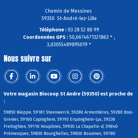
Chemin de Messines
59350 St-André-lez-Lille
Téléphone :
03 28 52 80 99
Coordonnées GPS :
50,6674671321863 ° ,
3,03055489895019 °
Nous suivre sur
Votre magasin Biocoop St Andre (59350) est proche de
:
59850 Nieppe, 59181 Steenwerck, 59280 Armentières, 59280 Bois-
Grenier, 59160 Capinghem, 59193 Erquinghem-Lys, 59236
Frelinghien, 59116 Houplines, 59930 La Chapelle-d, 59840
Prémesques, 59830 Bourghelles, 59830 Bouvines, 59780