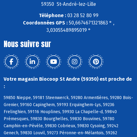
59350 St-André-lez-Lille
Téléphone :
03 28 52 80 99
Coordonnées GPS :
50,6674671321863 ° ,
3,03055489895019 °
Nous suivre sur
Votre magasin Biocoop St Andre (59350) est proche de
:
59850 Nieppe, 59181 Steenwerck, 59280 Armentières, 59280 Bois-
Grenier, 59160 Capinghem, 59193 Erquinghem-Lys, 59236
Frelinghien, 59116 Houplines, 59930 La Chapelle-d, 59840
Prémesques, 59830 Bourghelles, 59830 Bouvines, 59780
Camphin-en-Pévèle, 59830 Cobrieux, 59830 Cysoing, 59242
Genech, 59830 Louvil, 59273 Péronne-en-Mélantois, 59262