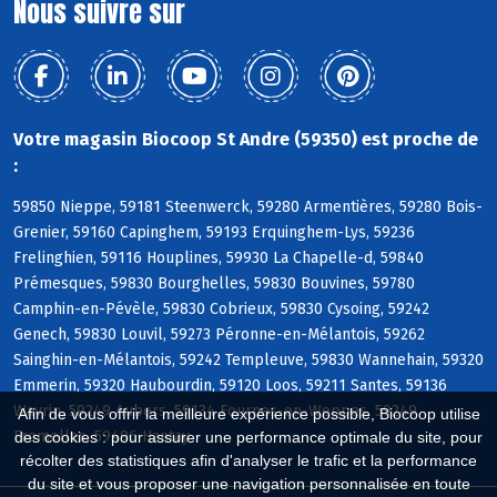
Nous suivre sur
Votre magasin Biocoop St Andre (59350) est proche de
:
59850 Nieppe, 59181 Steenwerck, 59280 Armentières, 59280 Bois-
Grenier, 59160 Capinghem, 59193 Erquinghem-Lys, 59236
Frelinghien, 59116 Houplines, 59930 La Chapelle-d, 59840
Prémesques, 59830 Bourghelles, 59830 Bouvines, 59780
Camphin-en-Pévèle, 59830 Cobrieux, 59830 Cysoing, 59242
Genech, 59830 Louvil, 59273 Péronne-en-Mélantois, 59262
Sainghin-en-Mélantois, 59242 Templeuve, 59830 Wannehain, 59320
Emmerin, 59320 Haubourdin, 59120 Loos, 59211 Santes, 59136
Wavrin, 59249 Aubers, 59134 Fournes-en-Weppes, 59249
Afin de vous offrir la meilleure expérience possible, Biocoop utilise
Fromelles, 59496 Hantay
des cookies : pour assurer une performance optimale du site, pour
récolter des statistiques afin d'analyser le trafic et la performance
du site et vous proposer une navigation personnalisée en toute