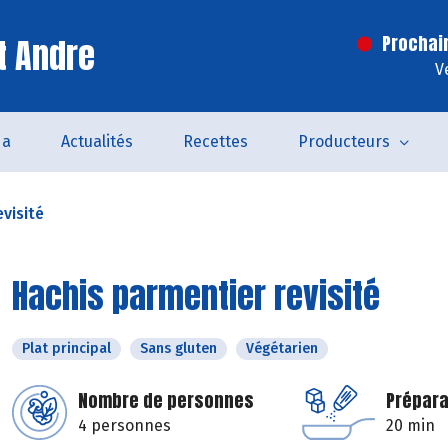
t Andre
Prochai
V
da
Actualités
Recettes
Producteurs
visité
Hachis parmentier revisité
Plat principal
Sans gluten
Végétarien
Nombre de personnes
Prépara
4 personnes
20 min