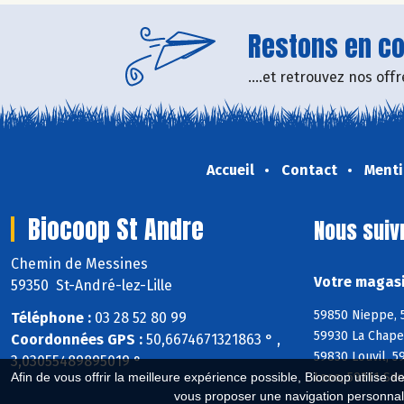
Restons en con
....et retrouvez nos of
Accueil
Contact
Menti
Biocoop St Andre
Nous suiv
Chemin de Messines
Votre magasi
59350 St-André-lez-Lille
59850 Nieppe, 
Téléphone :
03 28 52 80 99
59930 La Chape
Coordonnées GPS :
50,6674671321863 ° ,
59830 Louvil, 
3,03055489895019 °
Loos, 59211 Sa
Afin de vous offrir la meilleure expérience possible, Biocoop utilise d
vous proposer une navigation personnal