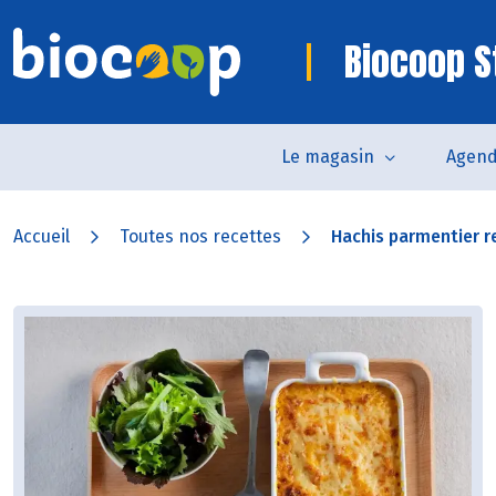
Biocoop S
Le magasin
Agen
Accueil
Toutes nos recettes
Hachis parmentier re