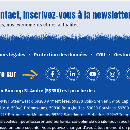
tact, inscrivez-vous à la newsletter
fres, nos événements et nos actualités.
ons légales
Protection des données
CGU
Gestio
re sur
n Biocoop St Andre (59350) est proche de :
59181 Steenwerck, 59280 Armentières, 59280 Bois-Grenier, 59160 Capi
lle-d, 59840 Prémesques, 59830 Bourghelles, 59830 Bouvines, 59780 
59273 Péronne-en-Mélantois, 59262 Sainghin-en-Mélantois, 59242 Tem
ntes, 59136 Wavrin, 59249 Aubers, 59134 Fournes-en-Weppes, 59249 F
es cookies : pour assurer une performance optimale du site, pour récolter
isée en toute sécurité. Vous pouvez changer d'avis à tout moment en 