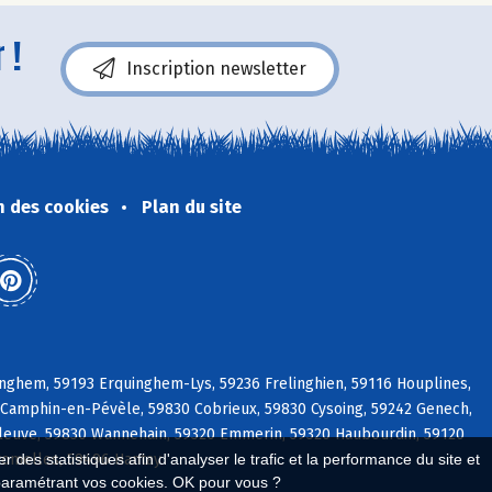
 !
Inscription newsletter
n des cookies
Plan du site
nghem, 59193 Erquinghem-Lys, 59236 Frelinghien, 59116 Houplines,
Camphin-en-Pévèle, 59830 Cobrieux, 59830 Cysoing, 59242 Genech,
pleuve, 59830 Wannehain, 59320 Emmerin, 59320 Haubourdin, 59120
romelles, 59496 Hantay
 des statistiques afin d'analyser le trafic et la performance du site et
paramétrant vos cookies. OK pour vous ?