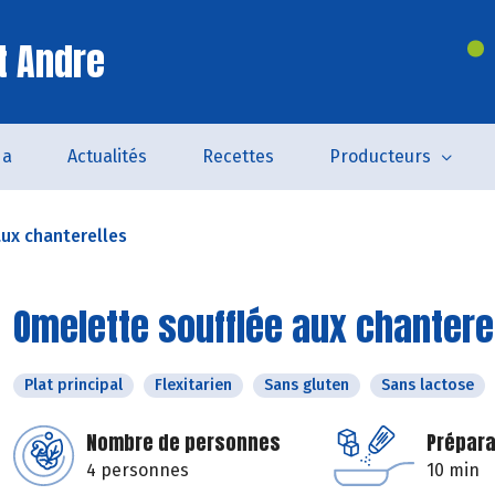
t Andre
da
Actualités
Recettes
Producteurs
ux chanterelles
Omelette soufflée aux chantere
Plat principal
Flexitarien
Sans gluten
Sans lactose
Nombre de personnes
Prépara
4 personnes
10 min