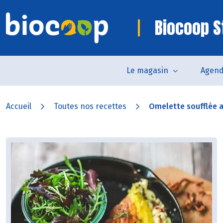
Biocoop S
Le magasin
Agen
Accueil
Toutes nos recettes
Omelette soufflée a