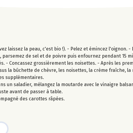
 laissez la peau, c'est bio !). - Pelez et émincez l'oignon. - 
ive, parsemez de sel et de poivre puis enfournez pendant 15 m
s. - Concassez grossièrement les noisettes. - Après les pre
essus la bûchette de chèvre, les noisettes, la crème fraîche, l
tes supplémentaires.
ns un saladier, mélangez la moutarde avec le vinaigre balsami
juste avant de passer à table.
ompagné des carottes râpées.