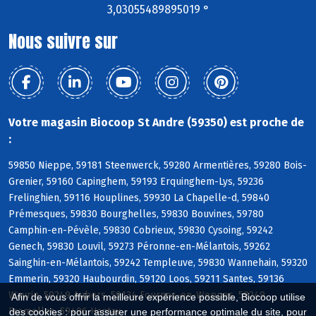
3,03055489895019 °
Nous suivre sur
Votre magasin Biocoop St Andre (59350) est proche de
:
59850 Nieppe, 59181 Steenwerck, 59280 Armentières, 59280 Bois-
Grenier, 59160 Capinghem, 59193 Erquinghem-Lys, 59236
Frelinghien, 59116 Houplines, 59930 La Chapelle-d, 59840
Prémesques, 59830 Bourghelles, 59830 Bouvines, 59780
Camphin-en-Pévèle, 59830 Cobrieux, 59830 Cysoing, 59242
Genech, 59830 Louvil, 59273 Péronne-en-Mélantois, 59262
Sainghin-en-Mélantois, 59242 Templeuve, 59830 Wannehain, 59320
Emmerin, 59320 Haubourdin, 59120 Loos, 59211 Santes, 59136
Wavrin, 59249 Aubers, 59134 Fournes-en-Weppes, 59249
Afin de vous offrir la meilleure expérience possible, Biocoop utilise
Fromelles, 59496 Hantay
des cookies : pour assurer une performance optimale du site, pour