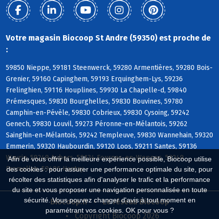
Votre magasin Biocoop St Andre (59350) est proche de
:
59850 Nieppe, 59181 Steenwerck, 59280 Armentières, 59280 Bois-
Grenier, 59160 Capinghem, 59193 Erquinghem-Lys, 59236
Frelinghien, 59116 Houplines, 59930 La Chapelle-d, 59840
Prémesques, 59830 Bourghelles, 59830 Bouvines, 59780
Camphin-en-Pévèle, 59830 Cobrieux, 59830 Cysoing, 59242
Genech, 59830 Louvil, 59273 Péronne-en-Mélantois, 59262
Sainghin-en-Mélantois, 59242 Templeuve, 59830 Wannehain, 59320
Emmerin, 59320 Haubourdin, 59120 Loos, 59211 Santes, 59136
Wavrin, 59249 Aubers, 59134 Fournes-en-Weppes, 59249
Afin de vous offrir la meilleure expérience possible, Biocoop utilise
Fromelles, 59496 Hantay
des cookies : pour assurer une performance optimale du site, pour
récolter des statistiques afin d'analyser le trafic et la performance
du site et vous proposer une navigation personnalisée en toute
sécurité. Vous pouvez changer d'avis à tout moment en
Biocoop.fr
Le réseau Biocoop
paramétrant vos cookies. OK pour vous ?
Copyright Biocoop 2026