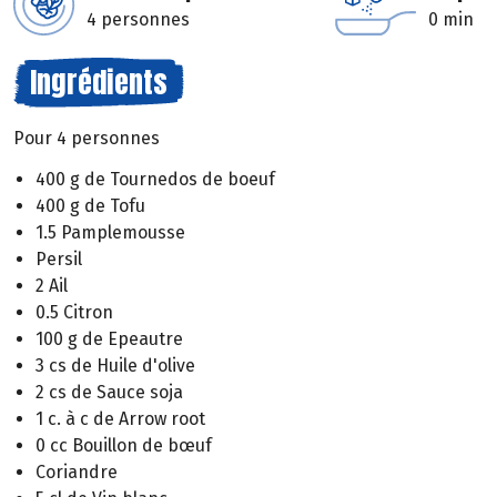
4 personnes
0 min
Ingrédients
Pour 4 personnes
400 g de Tournedos de boeuf
400 g de Tofu
1.5 Pamplemousse
Persil
2 Ail
0.5 Citron
100 g de Epeautre
3 cs de Huile d'olive
2 cs de Sauce soja
1 c. à c de Arrow root
0 cc Bouillon de bœuf
Coriandre