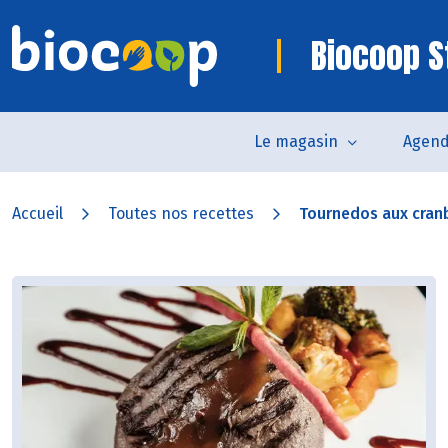
Biocoop S
Le magasin
Agen
Accueil
Toutes nos recettes
Tournedos aux cranb