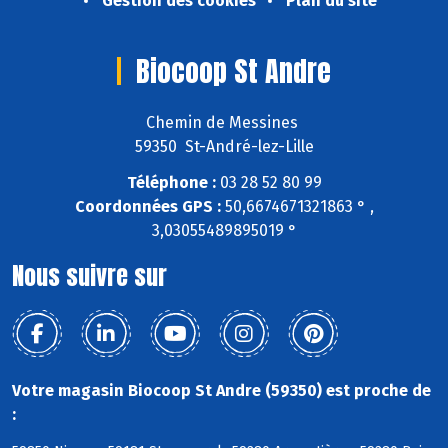
Gestion des cookies
Plan du site
Biocoop St Andre
Chemin de Messines
59350 St-André-lez-Lille
Téléphone :
03 28 52 80 99
Coordonnées GPS :
50,6674671321863 ° ,
3,03055489895019 °
Nous suivre sur
Votre magasin Biocoop St Andre (59350) est proche de
: