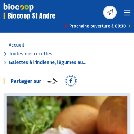
Biocoop St Andre
Prochaine ouverture à 09:30
Accueil
Toutes nos recettes
Galettes à l'indienne, légumes au...
Partager sur