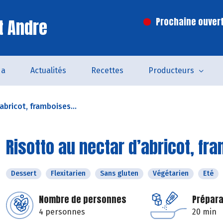
t Andre
Prochaine ouvert
da
Actualités
Recettes
Producteurs
abricot, framboises...
Risotto au nectar d’abricot, fr
Dessert
Flexitarien
Sans gluten
Végétarien
Eté
Nombre de personnes
Prépara
4 personnes
20 min