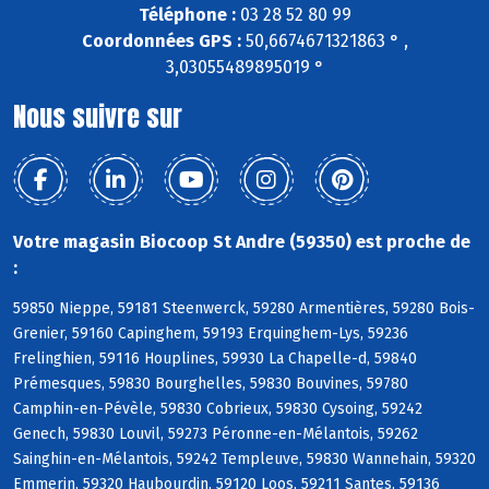
Téléphone :
03 28 52 80 99
Coordonnées GPS :
50,6674671321863 ° ,
3,03055489895019 °
Nous suivre sur
Votre magasin Biocoop St Andre (59350) est proche de
:
59850 Nieppe, 59181 Steenwerck, 59280 Armentières, 59280 Bois-
Grenier, 59160 Capinghem, 59193 Erquinghem-Lys, 59236
Frelinghien, 59116 Houplines, 59930 La Chapelle-d, 59840
Prémesques, 59830 Bourghelles, 59830 Bouvines, 59780
Camphin-en-Pévèle, 59830 Cobrieux, 59830 Cysoing, 59242
Genech, 59830 Louvil, 59273 Péronne-en-Mélantois, 59262
Sainghin-en-Mélantois, 59242 Templeuve, 59830 Wannehain, 59320
Emmerin, 59320 Haubourdin, 59120 Loos, 59211 Santes, 59136