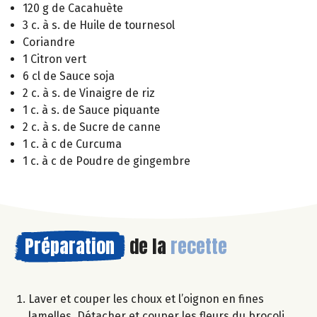
120 g de Cacahuète
3 c. à s. de Huile de tournesol
Coriandre
1 Citron vert
6 cl de Sauce soja
2 c. à s. de Vinaigre de riz
1 c. à s. de Sauce piquante
2 c. à s. de Sucre de canne
1 c. à c de Curcuma
1 c. à c de Poudre de gingembre
Préparation
de la
recette
Laver et couper les choux et l’oignon en fines
lamelles. Détacher et couper les fleurs du brocoli,