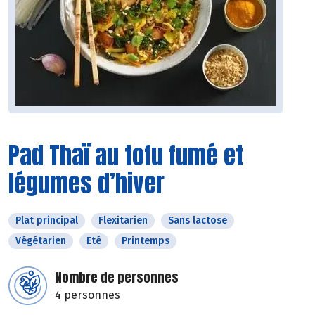
Pad Thaï au tofu fumé et
légumes d’hiver
Plat principal
Flexitarien
Sans lactose
Végétarien
Eté
Printemps
Nombre de personnes
4 personnes