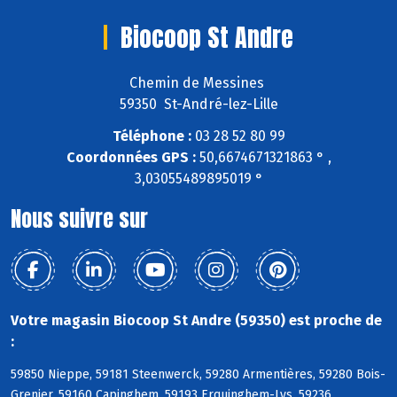
Biocoop St Andre
Chemin de Messines
59350 St-André-lez-Lille
Téléphone :
03 28 52 80 99
Coordonnées GPS :
50,6674671321863 ° ,
3,03055489895019 °
Nous suivre sur
Votre magasin Biocoop St Andre (59350) est proche de
:
59850 Nieppe, 59181 Steenwerck, 59280 Armentières, 59280 Bois-
Grenier, 59160 Capinghem, 59193 Erquinghem-Lys, 59236