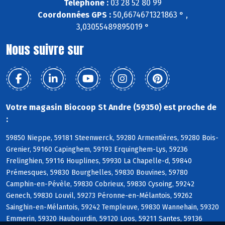
Téléphone :
03 28 52 80 99
Coordonnées GPS :
50,6674671321863 ° ,
3,03055489895019 °
Nous suivre sur
Votre magasin Biocoop St Andre (59350) est proche de
:
59850 Nieppe, 59181 Steenwerck, 59280 Armentières, 59280 Bois-
Grenier, 59160 Capinghem, 59193 Erquinghem-Lys, 59236
Frelinghien, 59116 Houplines, 59930 La Chapelle-d, 59840
Prémesques, 59830 Bourghelles, 59830 Bouvines, 59780
Camphin-en-Pévèle, 59830 Cobrieux, 59830 Cysoing, 59242
Genech, 59830 Louvil, 59273 Péronne-en-Mélantois, 59262
Sainghin-en-Mélantois, 59242 Templeuve, 59830 Wannehain, 59320
Emmerin, 59320 Haubourdin, 59120 Loos, 59211 Santes, 59136