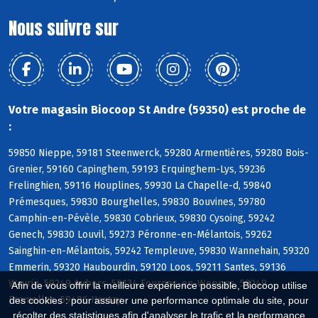
Nous suivre sur
Votre magasin Biocoop St Andre (59350) est proche de
:
59850 Nieppe, 59181 Steenwerck, 59280 Armentières, 59280 Bois-
Grenier, 59160 Capinghem, 59193 Erquinghem-Lys, 59236
Frelinghien, 59116 Houplines, 59930 La Chapelle-d, 59840
Prémesques, 59830 Bourghelles, 59830 Bouvines, 59780
Camphin-en-Pévèle, 59830 Cobrieux, 59830 Cysoing, 59242
Genech, 59830 Louvil, 59273 Péronne-en-Mélantois, 59262
Sainghin-en-Mélantois, 59242 Templeuve, 59830 Wannehain, 59320
Emmerin, 59320 Haubourdin, 59120 Loos, 59211 Santes, 59136
Wavrin, 59249 Aubers, 59134 Fournes-en-Weppes, 59249
Afin de vous offrir la meilleure expérience possible, Biocoop utilise
Fromelles, 59496 Hantay
des cookies : pour assurer une performance optimale du site, pour
récolter des statistiques afin d'analyser le trafic et la performance