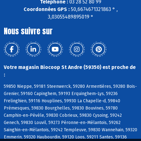
Téléphone :
03 28 52 80 99
Coordonnées GPS :
50,6674671321863 ° ,
3,03055489895019 °
Nous suivre sur
Votre magasin Biocoop St Andre (59350) est proche de
:
59850 Nieppe, 59181 Steenwerck, 59280 Armentières, 59280 Bois-
Grenier, 59160 Capinghem, 59193 Erquinghem-Lys, 59236
Frelinghien, 59116 Houplines, 59930 La Chapelle-d, 59840
Prémesques, 59830 Bourghelles, 59830 Bouvines, 59780
Camphin-en-Pévèle, 59830 Cobrieux, 59830 Cysoing, 59242
Genech, 59830 Louvil, 59273 Péronne-en-Mélantois, 59262
Sainghin-en-Mélantois, 59242 Templeuve, 59830 Wannehain, 59320
Emmerin, 59320 Haubourdin, 59120 Loos, 59211 Santes, 59136