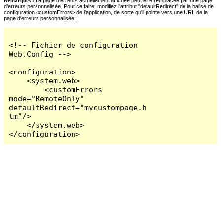
Remarques :
La page d'erreurs actuellement affichée peut être remplacée par une page
d'erreurs personnalisée. Pour ce faire, modifiez l'attribut "defaultRedirect" de la balise de
configuration <customErrors> de l'application, de sorte qu'il pointe vers une URL de la
page d'erreurs personnalisée !
<!-- Fichier de configuration 
Web.Config -->

<configuration>

    <system.web>

        <customErrors 
mode="RemoteOnly" 
defaultRedirect="mycustompage.h
tm"/>

    </system.web>

</configuration>