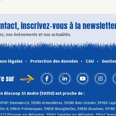
tact, inscrivez-vous à la newsletter
fres, nos événements et nos actualités.
ons légales
Protection des données
CGU
Gestio
re sur
n Biocoop St Andre (59350) est proche de :
59181 Steenwerck, 59280 Armentières, 59280 Bois-Grenier, 59160 Capi
lle-d, 59840 Prémesques, 59830 Bourghelles, 59830 Bouvines, 59780 
59273 Péronne-en-Mélantois, 59262 Sainghin-en-Mélantois, 59242 Tem