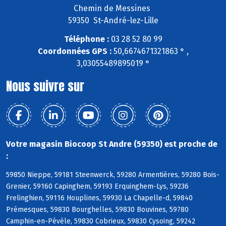
Chemin de Messines
59350 St-André-lez-Lille
Téléphone :
03 28 52 80 99
Coordonnées GPS :
50,6674671321863 ° ,
3,03055489895019 °
Nous suivre sur
Votre magasin Biocoop St Andre (59350) est proche de
:
59850 Nieppe, 59181 Steenwerck, 59280 Armentières, 59280 Bois-
Grenier, 59160 Capinghem, 59193 Erquinghem-Lys, 59236
Frelinghien, 59116 Houplines, 59930 La Chapelle-d, 59840
Prémesques, 59830 Bourghelles, 59830 Bouvines, 59780
Camphin-en-Pévèle, 59830 Cobrieux, 59830 Cysoing, 59242