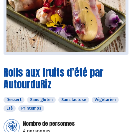
Rolls aux fruits d’été par
AutourduRiz
Dessert
Sans gluten
Sans lactose
Végétarien
Eté
Printemps
Nombre de personnes
4 personnes