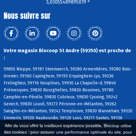
3,03055489895019 °
Nous suivre sur
Votre magasin Biocoop St Andre (59350) est proche de
:
59850 Nieppe, 59181 Steenwerck, 59280 Armentières, 59280 Bois-
Grenier, 59160 Capinghem, 59193 Erquinghem-Lys, 59236
Frelinghien, 59116 Houplines, 59930 La Chapelle-d, 59840
Prémesques, 59830 Bourghelles, 59830 Bouvines, 59780
Camphin-en-Pévèle, 59830 Cobrieux, 59830 Cysoing, 59242
Genech, 59830 Louvil, 59273 Péronne-en-Mélantois, 59262
Sainghin-en-Mélantois, 59242 Templeuve, 59830 Wannehain, 59320
Emmerin, 59320 Haubourdin, 59120 Loos, 59211 Santes, 59136
Wavrin, 59249 Aubers, 59134 Fournes-en-Weppes, 59249
Afin de vous offrir la meilleure expérience possible, Biocoop utilise
Fromelles, 59496 Hantay
des cookies : pour assurer une performance optimale du site, pour