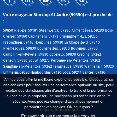
Votre magasin Biocoop St Andre (59350) est proche de
:
59850 Nieppe, 59181 Steenwerck, 59280 Armentières, 59280 Bois-
Grenier, 59160 Capinghem, 59193 Erquinghem-Lys, 59236
Frelinghien, 59116 Houplines, 59930 La Chapelle-d, 59840
Prémesques, 59830 Bourghelles, 59830 Bouvines, 59780
Camphin-en-Pévèle, 59830 Cobrieux, 59830 Cysoing, 59242
Genech, 59830 Louvil, 59273 Péronne-en-Mélantois, 59262
Sainghin-en-Mélantois, 59242 Templeuve, 59830 Wannehain, 59320
Emmerin, 59320 Haubourdin, 59120 Loos, 59211 Santes, 59136
Wavrin, 59249 Aubers, 59134 Fournes-en-Weppes, 59249
Afin de vous offrir la meilleure expérience possible, Biocoop utilise
Fromelles, 59496 Hantay
des cookies : pour assurer une performance optimale du site, pour
récolter des statistiques afin d'analyser le trafic et la performance
du site et vous proposer une navigation personnalisée en toute
sécurité. Vous pouvez changer d'avis à tout moment en
Biocoop.fr
Le réseau Biocoop
paramétrant vos cookies. OK pour vous ?
Copyright Biocoop 2026
En savoir plus et paramétrer les cookies