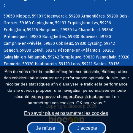
:
59850 Nieppe, 59181 Steenwerck, 59280 Armentières, 59280 Bois-
Grenier, 59160 Capinghem, 59193 Erquinghem-Lys, 59236
Frelinghien, 59116 Houplines, 59930 La Chapelle-d, 59840
Prémesques, 59830 Bourghelles, 59830 Bouvines, 59780
Camphin-en-Pévèle, 59830 Cobrieux, 59830 Cysoing, 59242
Genech, 59830 Louvil, 59273 Péronne-en-Mélantois, 59262
Sainghin-en-Mélantois, 59242 Templeuve, 59830 Wannehain, 59320
Emmerin, 59320 Haubourdin, 59120 Loos, 59211 Santes, 59136
Wavrin, 59249 Aubers, 59134 Fournes-en-Weppes, 59249
Afin de vous offrir la meilleure expérience possible, Biocoop utilise
Fromelles, 59496 Hantay
des cookies : pour assurer une performance optimale du site, pour
récolter des statistiques afin d'analyser le trafic et la performance
du site et vous proposer une navigation personnalisée en toute
sécurité. Vous pouvez changer d'avis à tout moment en
Biocoop.fr
Le réseau Biocoop
paramétrant vos cookies. OK pour vous ?
Copyright Biocoop 2026
En savoir plus et paramétrer les cookies
Je refuse
J'accepte