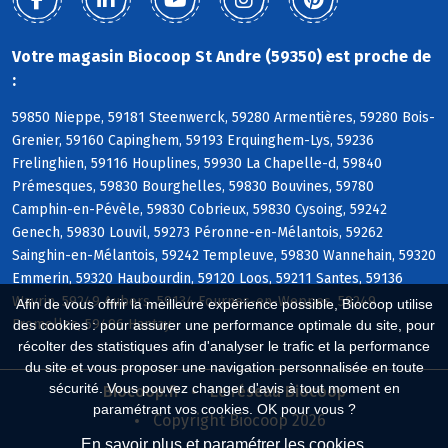
Votre magasin Biocoop St Andre (59350) est proche de
:
59850 Nieppe, 59181 Steenwerck, 59280 Armentières, 59280 Bois-
Grenier, 59160 Capinghem, 59193 Erquinghem-Lys, 59236
Frelinghien, 59116 Houplines, 59930 La Chapelle-d, 59840
Prémesques, 59830 Bourghelles, 59830 Bouvines, 59780
Camphin-en-Pévèle, 59830 Cobrieux, 59830 Cysoing, 59242
Genech, 59830 Louvil, 59273 Péronne-en-Mélantois, 59262
Sainghin-en-Mélantois, 59242 Templeuve, 59830 Wannehain, 59320
Emmerin, 59320 Haubourdin, 59120 Loos, 59211 Santes, 59136
Wavrin, 59249 Aubers, 59134 Fournes-en-Weppes, 59249
Afin de vous offrir la meilleure expérience possible, Biocoop utilise
Fromelles, 59496 Hantay
des cookies : pour assurer une performance optimale du site, pour
récolter des statistiques afin d'analyser le trafic et la performance
du site et vous proposer une navigation personnalisée en toute
sécurité. Vous pouvez changer d'avis à tout moment en
Biocoop.fr
Le réseau Biocoop
paramétrant vos cookies. OK pour vous ?
Copyright Biocoop 2026
En savoir plus et paramétrer les cookies