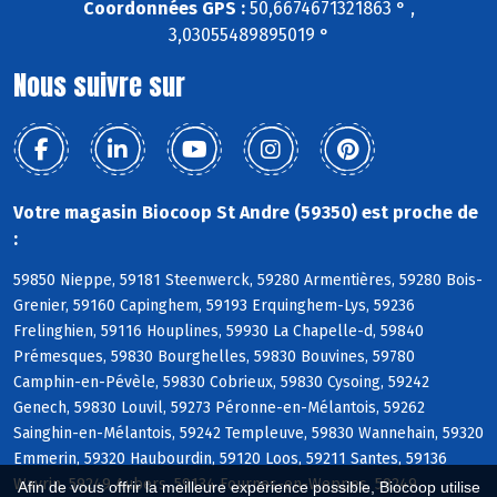
Coordonnées GPS :
50,6674671321863 ° ,
3,03055489895019 °
Nous suivre sur
Votre magasin Biocoop St Andre (59350) est proche de
:
59850 Nieppe, 59181 Steenwerck, 59280 Armentières, 59280 Bois-
Grenier, 59160 Capinghem, 59193 Erquinghem-Lys, 59236
Frelinghien, 59116 Houplines, 59930 La Chapelle-d, 59840
Prémesques, 59830 Bourghelles, 59830 Bouvines, 59780
Camphin-en-Pévèle, 59830 Cobrieux, 59830 Cysoing, 59242
Genech, 59830 Louvil, 59273 Péronne-en-Mélantois, 59262
Sainghin-en-Mélantois, 59242 Templeuve, 59830 Wannehain, 59320
Emmerin, 59320 Haubourdin, 59120 Loos, 59211 Santes, 59136
Wavrin, 59249 Aubers, 59134 Fournes-en-Weppes, 59249
Afin de vous offrir la meilleure expérience possible, Biocoop utilise