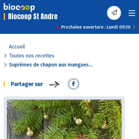
Biocoop St Andre
Prochaine ouverture : Lundi 09:30
Accueil
Toutes nos recettes
Suprêmes de chapon aux mangues...
Partager sur