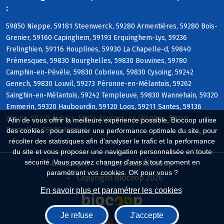
:
59850 Nieppe, 59181 Steenwerck, 59280 Armentières, 59280 Bois-
Grenier, 59160 Capinghem, 59193 Erquinghem-Lys, 59236
Frelinghien, 59116 Houplines, 59930 La Chapelle-d, 59840
Prémesques, 59830 Bourghelles, 59830 Bouvines, 59780
Camphin-en-Pévèle, 59830 Cobrieux, 59830 Cysoing, 59242
Genech, 59830 Louvil, 59273 Péronne-en-Mélantois, 59262
Sainghin-en-Mélantois, 59242 Templeuve, 59830 Wannehain, 59320
Emmerin, 59320 Haubourdin, 59120 Loos, 59211 Santes, 59136
Wavrin, 59249 Aubers, 59134 Fournes-en-Weppes, 59249
Afin de vous offrir la meilleure expérience possible, Biocoop utilise
Fromelles, 59496 Hantay
des cookies : pour assurer une performance optimale du site, pour
récolter des statistiques afin d'analyser le trafic et la performance
du site et vous proposer une navigation personnalisée en toute
sécurité. Vous pouvez changer d'avis à tout moment en
Biocoop.fr
Le réseau Biocoop
paramétrant vos cookies. OK pour vous ?
Copyright Biocoop 2026
En savoir plus et paramétrer les cookies
Je refuse
J'accepte