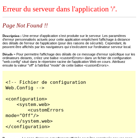
Erreur du serveur dans l'application '/'.
Page Not Found !!
Description :
Une erreur d'application s'est produite sur le serveur. Les paramètres
d'erreur personnalisés actuels pour cette application empêchent l'affichage à distance
des détails de l'erreur de l'application (pour des raisons de sécurité). Cependant, ils
peuvent être affichés par les navigateurs qui s'exécutent sur l'ordinateur serveur local.
Détails =
Pour permettre l'affichage des détails de ce message d'erreur spécifique sur les
ordinateurs distants, créez une balise <customErrors> dans un fichier de configuration
"web.config" situé dans le répertoire racine de l'application Web en cours. Attribuez
ensuite la valeur "off" à l'attribut "mode" de cette balise <customErrors>.
<!-- Fichier de configuration 
Web.Config -->

<configuration>

    <system.web>

        <customErrors 
mode="Off"/>

    </system.web>

</configuration>