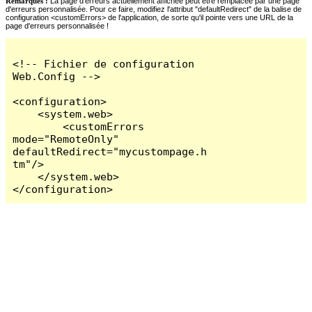
Remarques :
La page d'erreurs actuellement affichée peut être remplacée par une page
d'erreurs personnalisée. Pour ce faire, modifiez l'attribut "defaultRedirect" de la balise de
configuration <customErrors> de l'application, de sorte qu'il pointe vers une URL de la
page d'erreurs personnalisée !
<!-- Fichier de configuration 
Web.Config -->

<configuration>

    <system.web>

        <customErrors 
mode="RemoteOnly" 
defaultRedirect="mycustompage.h
tm"/>

    </system.web>

</configuration>